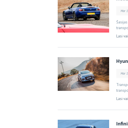
Mar 1
Šasijas
transpo
Lasi va
Hyund
Mar 1
Transpo
transpo
Lasi va
Infin