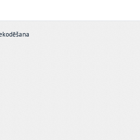
ekodēšana