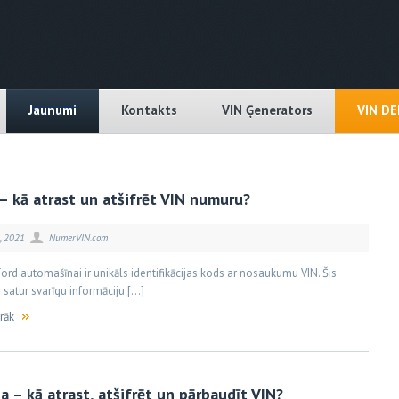
Jaunumi
Kontakts
VIN Ģenerators
VIN D
– kā atrast un atšifrēt VIN numuru?
, 2021
NumerVIN.com
Ford automašīnai ir unikāls identifikācijas kods ar nosaukumu VIN. Šis
satur svarīgu informāciju […]
irāk
 – kā atrast, atšifrēt un pārbaudīt VIN?