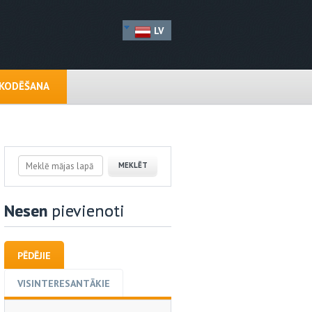
LV
EKODĒŠANA
Nesen
pievienoti
PĒDĒJIE
VISINTERESANTĀKIE