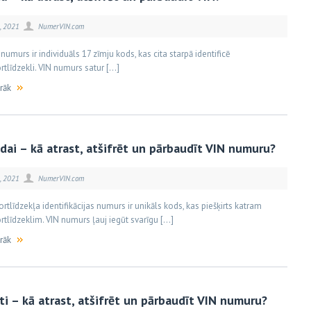
, 2021
NumerVIN.com
 numurs ir individuāls 17 zīmju kods, kas cita starpā identificē
rtlīdzekli. VIN numurs satur […]
irāk
ai – kā atrast, atšifrēt un pārbaudīt VIN numuru?
, 2021
NumerVIN.com
rtlīdzekļa identifikācijas numurs ir unikāls kods, kas piešķirts katram
rtlīdzeklim. VIN numurs ļauj iegūt svarīgu […]
irāk
iti – kā atrast, atšifrēt un pārbaudīt VIN numuru?