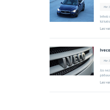
Mar 1
Infinit
kā katr
Lasi va
Iveco
Mar 1
Jūs nez
pārbaud
Lasi va