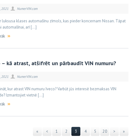
, 2021
NumerVIN.com
i ir luksusa klases automašīnu zīmols, kas pieder koncernam Nissan. Tāpat
ai automašīnai, arī […]
irāk
 – kā atrast, atšifrēt un pārbaudīt VIN numuru?
, 2021
NumerVIN.com
ināt, kur atrast VIN numuru Iveco? Varbūt jūs interesē bezmaksas VIN
e? Izmantojiet vietnē […]
irāk
«
<
1
2
3
4
5
20
>
»