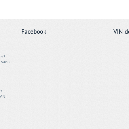
Facebook
VIN d
urs?
 savas
s?
 VIN