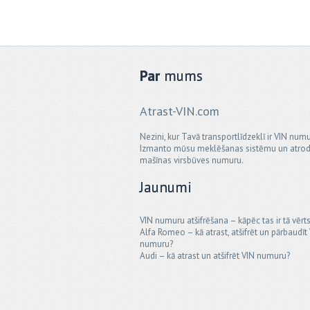
Par
mums
Atrast-VIN.com
Nezini, kur Tavā transportlīdzeklī ir VIN num
Izmanto mūsu meklēšanas sistēmu un atrod
mašīnas virsbūves numuru.
Jaunumi
VIN numuru atšifrēšana – kāpēc tas ir tā vērt
Alfa Romeo – kā atrast, atšifrēt un pārbaudīt
numuru?
Audi – kā atrast un atšifrēt VIN numuru?