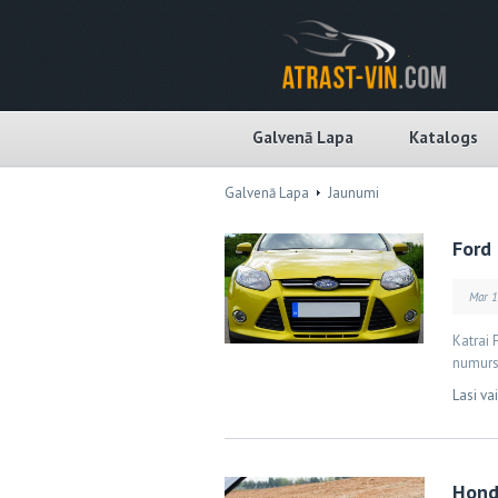
Galvenā Lapa
Katalogs
Galvenā Lapa
Jaunumi
Ford 
Mar 1
Katrai 
numurs 
Lasi va
Honda