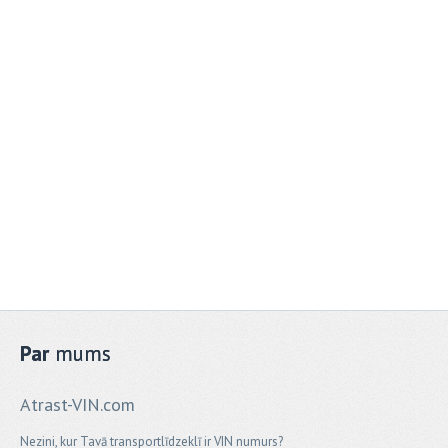
Par
mums
Atrast-VIN.com
Nezini, kur Tavā transportlīdzeklī ir VIN numurs?