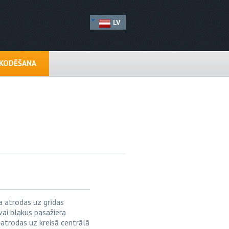
LV
EKODĒŠANA
a atrodas uz grīdas
vai blakus pasažiera
 atrodas uz kreisā centrālā