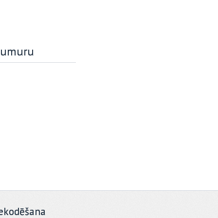
 numuru
ekodēšana