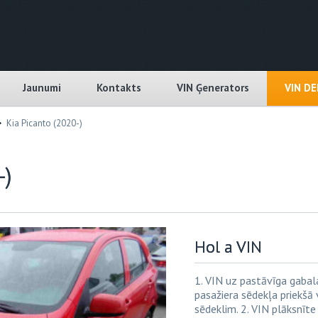
Jaunumi
Kontakts
VIN Ģenerators
VIN D
Kia Picanto (2020-)
-)
Hol a VIN
1. VIN uz pastāvīga gabal
pasažiera sēdekļa priekšā 
sēdeklim. 2. VIN plāksnīte