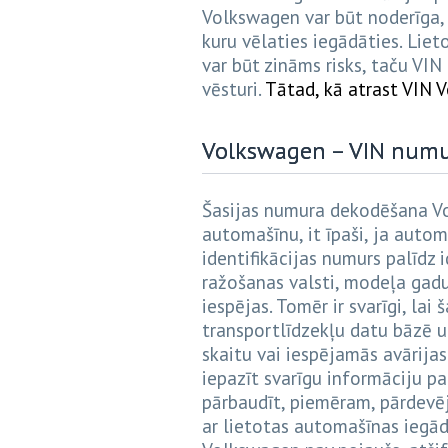
Volkswagen var būt noderīga, 
kuru vēlaties iegādāties. Lie
var būt zināms risks, taču VIN
vēsturi.
Tātad, kā atrast VIN 
Volkswagen – VIN num
Šasijas numura dekodēšana Vol
automašīnu, it īpaši, ja aut
identifikācijas numurs palīdz 
ražošanas valsti, modeļa gadu
iespējas. Tomēr ir svarīgi, la
transportlīdzekļu datu bāzē un
skaitu vai iespējamās avārija
iepazīt svarīgu informāciju pa
pārbaudīt, piemēram, pārdevēj
ar lietotas automašīnas iegādi.