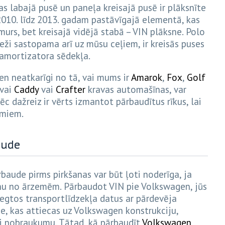
s labajā pusē un paneļa kreisajā pusē ir plāksnīte
010. līdz 2013. gadam pastāvīgajā elementā, kas
murs, bet kreisajā vidējā stabā – VIN plāksne. Polo
eži sastopama arī uz mūsu ceļiem, ir kreisās puses
 amortizatora sēdekļa.
n neatkarīgi no tā, vai mums ir
Amarok
,
Fox
,
Golf
 vai
Caddy
vai
Crafter
kravas automašīnas, var
 dažreiz ir vērts izmantot pārbaudītus rīkus, lai
umiem.
aude
aude pirms pirkšanas var būt ļoti noderīga, ja
nu no ārzemēm. Pārbaudot VIN pie Volkswagen, jūs
iegtos transportlīdzekļa datus ar pārdevēja
tie, kas attiecas uz Volkswagen konstrukciju,
i nobraukumu. Tātad, kā pārbaudīt
Volkswagen