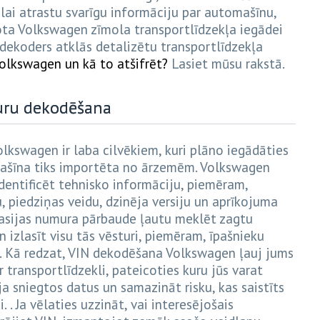
lai atrastu svarīgu informāciju par automašīnu,
tota Volkswagen zīmola transportlīdzekļa iegādei
 dekoders atklās detalizētu transportlīdzekļa
Volkswagen un kā to atšifrēt?
Lasiet mūsu rakstā.
uru dekodēšana
kswagen ir laba cilvēkiem, kuri plāno iegādāties
omašīna tiks importēta no ārzemēm. Volkswagen
identificēt tehnisko informāciju, piemēram,
, piedziņas veidu, dzinēja versiju un aprīkojuma
i šasijas numura pārbaude ļautu meklēt zagtu
 izlasīt visu tās vēsturi, piemēram, īpašnieku
s. Kā redzat, VIN dekodēšana Volkswagen ļauj jums
r transportlīdzekli, pateicoties kuru jūs varat
a sniegtos datus un samazināt risku, kas saistīts
 . Ja vēlaties uzzināt, vai interesējošais