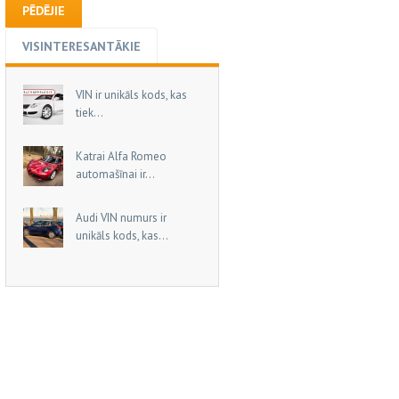
PĒDĒJIE
VISINTERESANTĀKIE
VIN ir unikāls kods, kas
tiek...
Katrai Alfa Romeo
automašīnai ir...
Audi VIN numurs ir
unikāls kods, kas...