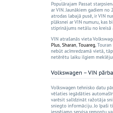
Populārajam Passat starpsiena
ar VIN. Jaunākiem gadiem no 2
atrodas labajā pusē, ir VIN nu
plāksnei ar VIN numuru, kas bi
stiprinājums netālu no kreisā
VIN atrašanās vieta Volkswage
Plus
,
Sharan
,
Touareg
, Touran
nebūt acīmredzamā vietā, tāpēc
netērētu laiku ilgiem meklēj
Volkswagen – VIN pārb
Volkswagen tehnisko datu pārb
vēlaties iegādāties automašī
varēsit salīdzināt ražotāja sn
sniegto informāciju. Jo īpaši 
iespējamo servisa remontu va