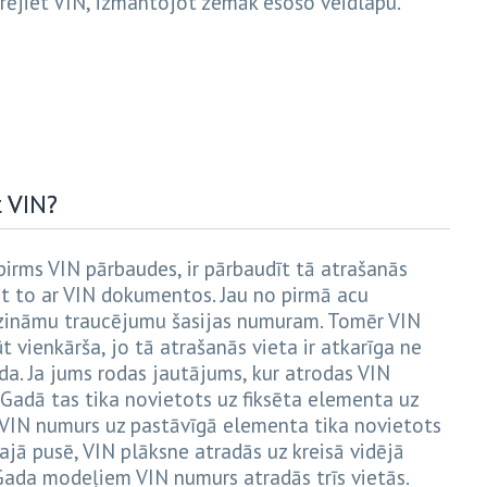
rējiet VIN, izmantojot zemāk esošo veidlapu.
 VIN?
pirms VIN pārbaudes, ir pārbaudīt tā atrašanās
t to ar VIN dokumentos. Jau no pirmā acu
 zināmu traucējumu šasijas numuram. Tomēr VIN
 vienkārša, jo tā atrašanās vieta ir atkarīga ne
da. Ja jums rodas jautājums, kur atrodas VIN
Gadā tas tika novietots uz fiksēta elementa uz
 VIN numurs uz pastāvīgā elementa tika novietots
ajā pusē, VIN plāksne atradās uz kreisā vidējā
Gada modeļiem VIN numurs atradās trīs vietās.