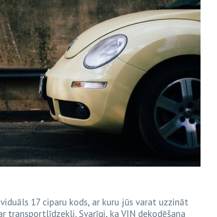
iduāls 17 ciparu kods, ar kuru jūs varat uzzināt
r transportlīdzekli. Svarīgi, ka VIN dekodēšana