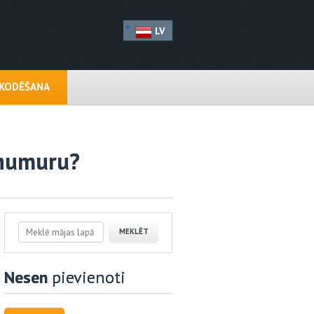
LV
EKODĒŠANA
N numuru?
Nesen
pievienoti