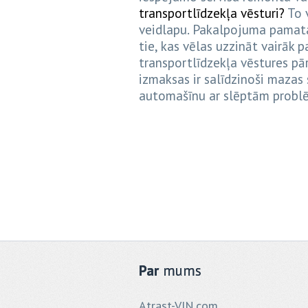
transportlīdzekļa vēsturi?
To v
veidlapu. Pakalpojuma pamata 
tie, kas vēlas uzzināt vairāk 
transportlīdzekļa vēstures pā
izmaksas ir salīdzinoši mazas
automašīnu ar slēptām prob
Par
mums
Atrast-VIN.com