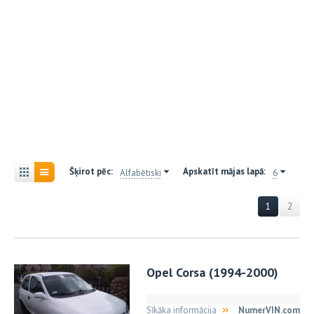
Šķirot pēc:
Apskatīt mājas lapā:
Alfabētiski
6
1
2
Opel Corsa (1994-2000)
Sīkāka informācija
NumerVIN.com