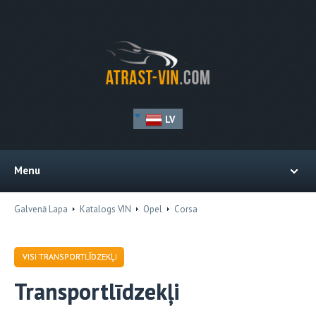
LV
Menu
Galvenā Lapa
Katalogs VIN
Opel
Corsa
VISI TRANSPORTLĪDZEKĻI
Transportlīdzekļi