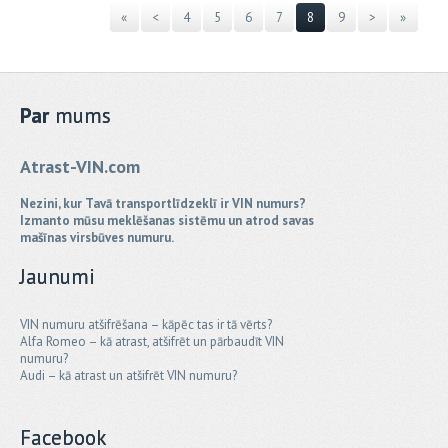
«
<
4
5
6
7
8
9
>
»
Par
mums
Atrast-VIN.com
Nezini, kur Tavā transportlīdzeklī ir VIN numurs?
Izmanto mūsu meklēšanas sistēmu un atrod savas
mašīnas virsbūves numuru.
Jaunumi
VIN numuru atšifrēšana – kāpēc tas ir tā vērts?
Alfa Romeo – kā atrast, atšifrēt un pārbaudīt VIN
numuru?
Audi – kā atrast un atšifrēt VIN numuru?
Facebook