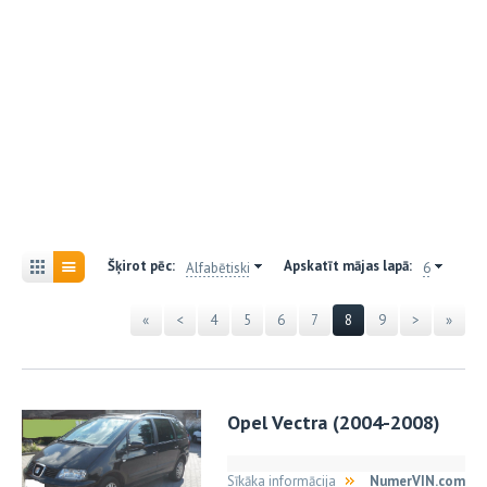
Šķirot pēc:
Apskatīt mājas lapā:
Alfabētiski
6
«
<
4
5
6
7
8
9
>
»
Opel Vectra (2004-2008)
Sīkāka informācija
NumerVIN.com