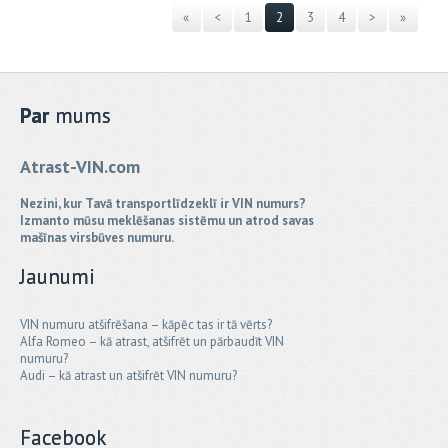
«
<
1
2
3
4
>
»
Par
mums
Atrast-VIN.com
Nezini, kur Tavā transportlīdzeklī ir VIN numurs?
Izmanto mūsu meklēšanas sistēmu un atrod savas
mašīnas virsbūves numuru.
Jaunumi
VIN numuru atšifrēšana – kāpēc tas ir tā vērts?
Alfa Romeo – kā atrast, atšifrēt un pārbaudīt VIN
numuru?
Audi – kā atrast un atšifrēt VIN numuru?
Facebook