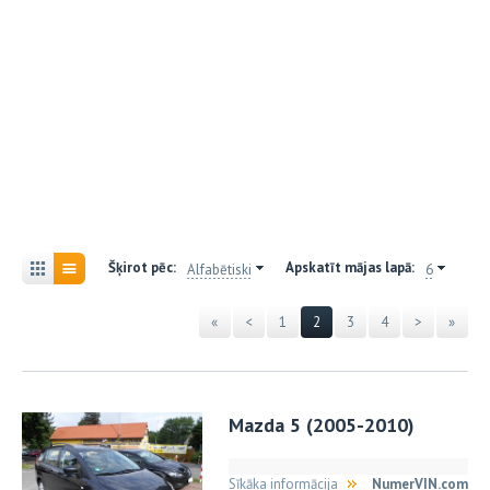
Šķirot pēc:
Apskatīt mājas lapā:
Alfabētiski
6
«
<
1
2
3
4
>
»
Mazda 5 (2005-2010)
Sīkāka informācija
NumerVIN.com