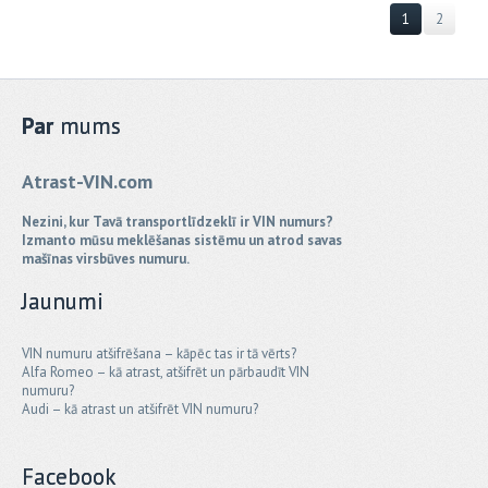
1
2
Par
mums
Atrast-VIN.com
Nezini, kur Tavā transportlīdzeklī ir VIN numurs?
Izmanto mūsu meklēšanas sistēmu un atrod savas
mašīnas virsbūves numuru.
Jaunumi
VIN numuru atšifrēšana – kāpēc tas ir tā vērts?
Alfa Romeo – kā atrast, atšifrēt un pārbaudīt VIN
numuru?
Audi – kā atrast un atšifrēt VIN numuru?
Facebook