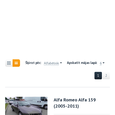
Šķirot pēc:
Apskatīt mājas lapā:
Alfabētiski
6
1
2
Alfa Romeo Alfa 159
(2005-2011)