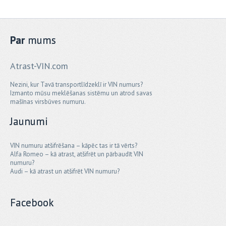
Par
mums
Atrast-VIN.com
Nezini, kur Tavā transportlīdzeklī ir VIN numurs?
Izmanto mūsu meklēšanas sistēmu un atrod savas
mašīnas virsbūves numuru.
Jaunumi
VIN numuru atšifrēšana – kāpēc tas ir tā vērts?
Alfa Romeo – kā atrast, atšifrēt un pārbaudīt VIN
numuru?
Audi – kā atrast un atšifrēt VIN numuru?
Facebook