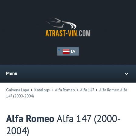
LV
Menu
Galvenā Lapa
Katalogs
Alfa Romeo
Alfa 147
Alfa Romeo Alfa
147 (2000-2004)
Alfa Romeo
Alfa 147 (2000-
2004)