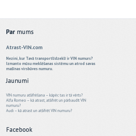
Par
mums
Atrast-VIN.com
Nezini, kur Tavā transportlīdzeklī ir VIN numurs?
Izmanto mūsu meklēšanas sistēmu un atrod savas
mašīnas virsbūves numuru.
Jaunumi
VIN numuru atšifrēšana – kāpēc tas ir tā vērts?
Alfa Romeo – kā atrast, atšifrēt un pārbaudīt VIN
numuru?
Audi – kā atrast un atšifrēt VIN numuru?
Facebook