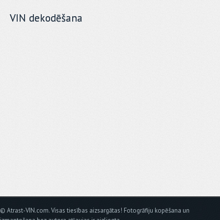
VIN dekodēšana
© Atrast-VIN.com. Visas tiesības aizsargātas! Fotogrāfiju kopēšana un