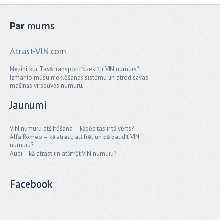
Par
mums
Atrast-VIN.com
Nezini, kur Tavā transportlīdzeklī ir VIN numurs?
Izmanto mūsu meklēšanas sistēmu un atrod savas
mašīnas virsbūves numuru.
Jaunumi
VIN numuru atšifrēšana – kāpēc tas ir tā vērts?
Alfa Romeo – kā atrast, atšifrēt un pārbaudīt VIN
numuru?
Audi – kā atrast un atšifrēt VIN numuru?
Facebook