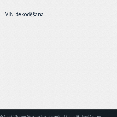
VIN dekodēšana
© Atrast-VIN.com. Visas tiesības aizsargātas! Fotogrāfiju kopēšana un