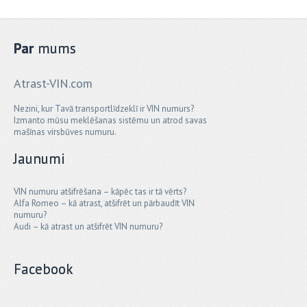
Par
mums
Atrast-VIN.com
Nezini, kur Tavā transportlīdzeklī ir VIN numurs?
Izmanto mūsu meklēšanas sistēmu un atrod savas
mašīnas virsbūves numuru.
Jaunumi
VIN numuru atšifrēšana – kāpēc tas ir tā vērts?
Alfa Romeo – kā atrast, atšifrēt un pārbaudīt VIN
numuru?
Audi – kā atrast un atšifrēt VIN numuru?
Facebook